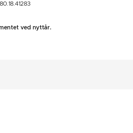
480.18.41283
mentet ved nyttår.