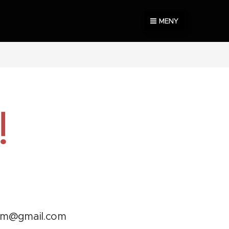
MENY
!
darjm@gmail.com