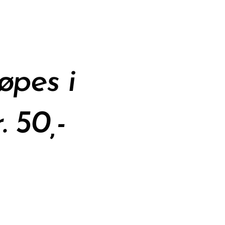
øpes i
 50,-