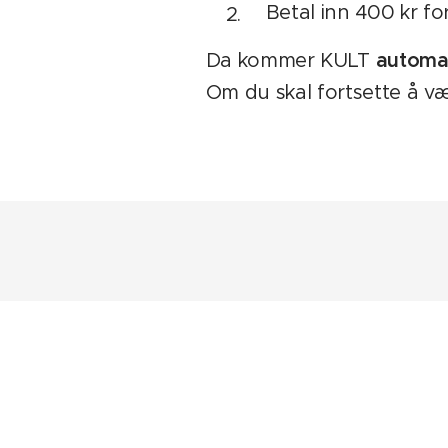
Betal inn 400 kr for
Da kommer KULT
automati
Om du skal fortsette å v